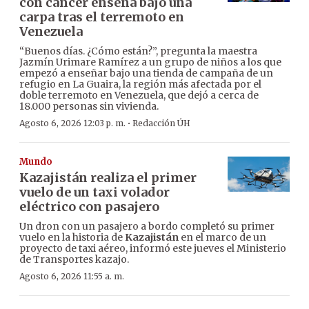
con cáncer enseña bajo una
carpa tras el terremoto en
Venezuela
“Buenos días. ¿Cómo están?”, pregunta la maestra
Jazmín Urimare Ramírez a un grupo de niños a los que
empezó a enseñar bajo una tienda de campaña de un
refugio en La Guaira, la región más afectada por el
doble terremoto en Venezuela, que dejó a cerca de
18.000 personas sin vivienda.
·
Agosto 6, 2026 12:03 p. m.
Redacción ÚH
Mundo
Kazajistán realiza el primer
vuelo de un taxi volador
eléctrico con pasajero
Un dron con un pasajero a bordo completó su primer
vuelo en la historia de
Kazajistán
en el marco de un
proyecto de taxi aéreo, informó este jueves el Ministerio
de Transportes kazajo.
Agosto 6, 2026 11:55 a. m.