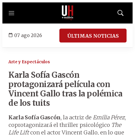
Menú
Mostrar
búsqued
07 ago 2026
ÚLTIMAS NOTICIAS
Arte y Espectáculos
Karla Sofía Gascón
protagonizará película con
Vincent Gallo tras la polémica
de los tuits
Karla Sofía Gascón
, la actriz de
Emilia Pérez
,
coprotagonizará el thriller psicológico
The
Life Lift
con el actor Vincent Gallo, en lo que