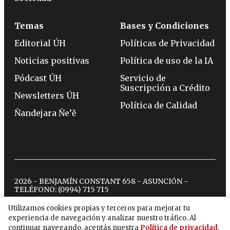
Temas
Bases y Condiciones
Editorial ÚH
Políticas de Privacidad
Noticias positivas
Política de uso de la IA
Pódcast ÚH
Servicio de
Suscripción a Crédito
Newsletters ÚH
Política de Calidad
Ñandejara Ñe’ẽ
2026 - BENJAMÍN CONSTANT 658 - ASUNCIÓN -
TELÉFONO:
(0994) 715 715
Utilizamos cookies propias y terceros para mejorar tu
experiencia de navegación y analizar nuestro tráfico. Al
twitter
instagram
facebook
tiktok
youtube
spotify
continuar navegando, aceptás nuestra
Política de privacidad
.