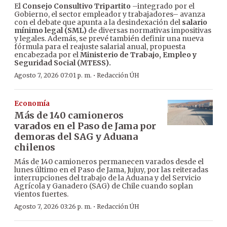
El
Consejo Consultivo Tripartito
–integrado por el
Gobierno, el sector empleador y trabajadores– avanza
con el debate que apunta a la desindexación del
salario
mínimo legal (SML)
de diversas normativas impositivas
y legales. Además, se prevé también definir una nueva
fórmula para el reajuste salarial anual, propuesta
encabezada por el
Ministerio de Trabajo, Empleo y
Seguridad Social (MTESS).
·
Agosto 7, 2026 07:01 p. m.
Redacción ÚH
Economía
Más de 140 camioneros
varados en el Paso de Jama por
demoras del SAG y Aduana
chilenos
Más de 140 camioneros permanecen varados desde el
lunes último en el Paso de Jama, Jujuy, por las reiteradas
interrupciones del trabajo de la Aduana y del Servicio
Agrícola y Ganadero (SAG) de Chile cuando soplan
vientos fuertes.
·
Agosto 7, 2026 03:26 p. m.
Redacción ÚH