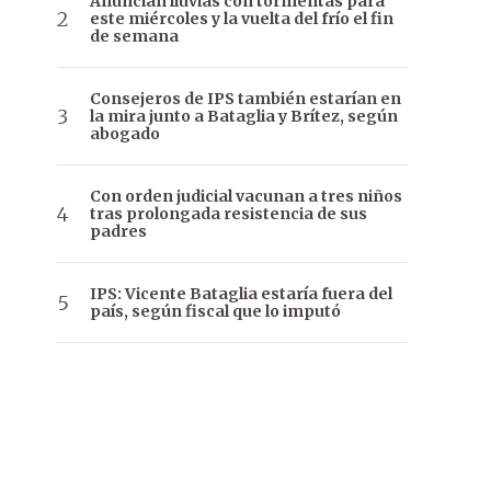
Anuncian lluvias con tormentas para
este miércoles y la vuelta del frío el fin
de semana
Consejeros de IPS también estarían en
la mira junto a Bataglia y Brítez, según
abogado
Con orden judicial vacunan a tres niños
tras prolongada resistencia de sus
padres
IPS: Vicente Bataglia estaría fuera del
país, según fiscal que lo imputó