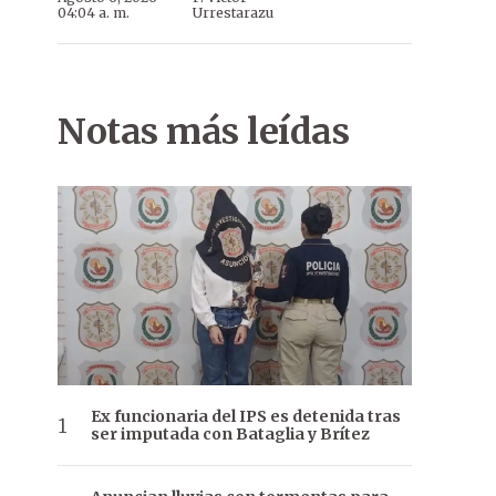
04:04 a. m.
Urrestarazu
Notas más leídas
Ex funcionaria del IPS es detenida tras
ser imputada con Bataglia y Brítez