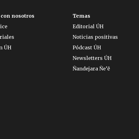
 con nosotros
Temas
ice
Editorial ÚH
riales
Noticias positivas
ón ÚH
Pódcast ÚH
Newsletters ÚH
Ñandejara Ñe’ẽ