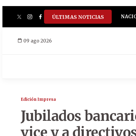
NACI
ÚLTIMAS NOTICIAS
twitter
instagram
facebook
tiktok
youtube
spotify
09 ago 2026
Edición Impresa
Jubilados bancari
vice y a directiv