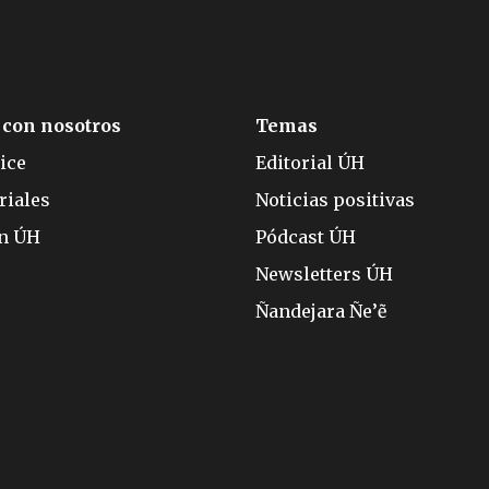
 con nosotros
Temas
ice
Editorial ÚH
riales
Noticias positivas
ón ÚH
Pódcast ÚH
Newsletters ÚH
Ñandejara Ñe’ẽ