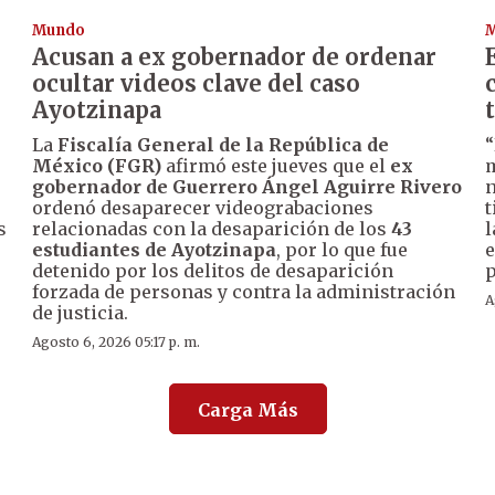
Mundo
Acusan a ex gobernador de ordenar
ocultar videos clave del caso
Ayotzinapa
La
Fiscalía General de la República de
“
México (FGR)
afirmó este jueves que el
ex
m
gobernador de Guerrero Ángel Aguirre Rivero
n
ordenó desaparecer videograbaciones
t
s
relacionadas con la desaparición de los
43
l
estudiantes de Ayotzinapa
, por lo que fue
e
detenido por los delitos de desaparición
p
forzada de personas y contra la administración
A
de justicia.
Agosto 6, 2026 05:17 p. m.
Carga Más