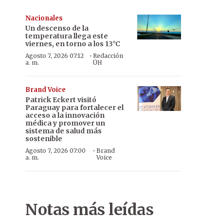
Nacionales
Un descenso de la
temperatura llega este
viernes, en torno a los 13°C
·
Agosto 7, 2026 07:12
Redacción
a. m.
ÚH
Brand Voice
Patrick Eckert visitó
Paraguay para fortalecer el
acceso a la innovación
médica y promover un
sistema de salud más
sostenible
·
Agosto 7, 2026 07:00
Brand
a. m.
Voice
Notas más leídas