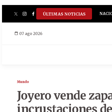
NACI
ÚLTIMAS NOTICIAS
twitter
instagram
facebook
tiktok
youtube
spotify
07 ago 2026
Mundo
Joyero vende zap
incrustaciones d