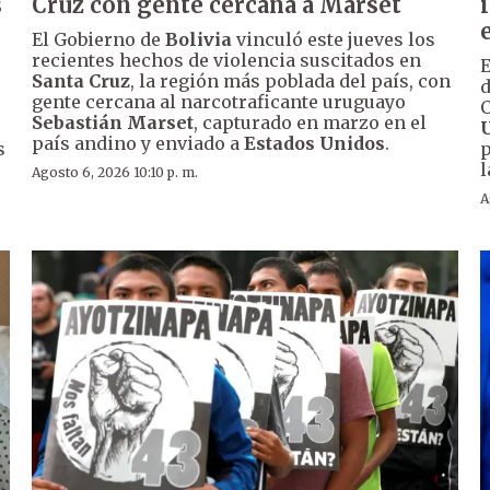
s
Cruz con gente cercana a Marset
El Gobierno de
Bolivia
vinculó este jueves los
recientes hechos de violencia suscitados en
E
Santa Cruz
, la región más poblada del país, con
d
gente cercana al narcotraficante uruguayo
C
Sebastián Marset
, capturado en marzo en el
país andino y enviado a
Estados Unidos
.
s
p
l
Agosto 6, 2026 10:10 p. m.
A