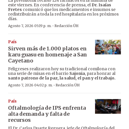
La previsional recibió 124 fármacos en la mañana de
este viernes. En conferencia de prensa, el
Dr. Isaías
Fretes
comunicó que los medicamentos e insumos se
redistribuirán a toda la red hospitalaria en los próximos
días.
·
Agosto 7, 2026 05:19 p. m.
Redacción ÚH
País
Sirven más de 1.000 platos en
karu guasu en homenaje a San
Cayetano
Feligreses realizaron hoy su tradicional comilona con
una serie de misas en el barrio
Sajonia
, para honrar al
santo patrono de la paz, la salud, el pan y el trabajo.
·
Agosto 7, 2026 04:02 p. m.
Redacción ÚH
País
Oftalmología de IPS enfrenta
alta demanda y falta de
recursos
El Dr. Carlos Duarte Reguera, jefe de Oftalmología del