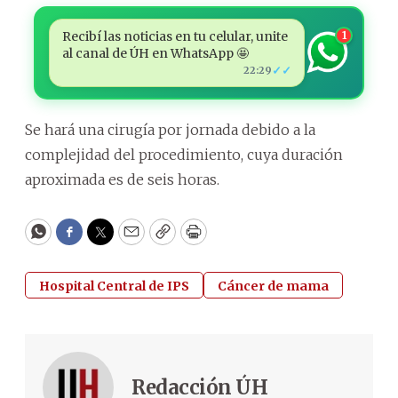
Recibí las noticias en tu celular, unite
1
al canal de ÚH en WhatsApp 🤩
✓✓
22:29
Se hará una cirugía por jornada debido a la
complejidad del procedimiento, cuya duración
aproximada es de seis horas.
WhatsApp
Facebook
Twitter
Email
Copy
Print
Hospital Central de IPS
Cáncer de mama
Redacción ÚH