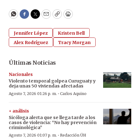
WhatsApp
Facebook
Twitter
Email
Copy
Print
Jennifer López
Kristen Bell
Alex Rodríguez
Tracy Morgan
Últimas Noticias
Nacionales
Violento temporal golpea Curuguaty y
deja unas 50 viviendas afectadas
·
Agosto 7, 2026 01:26 p. m.
Carlos Aquino
+ análisis
Sicóloga alerta que se llega tarde a los
casos de violencia: “No hay prevención
criminológica”
·
Agosto 7, 2026 01:07 p. m.
Redacción ÚH