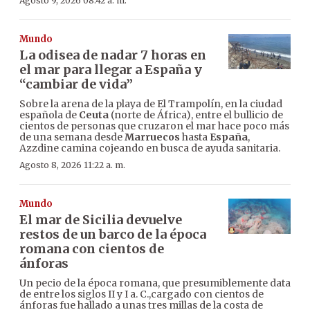
Agosto 9, 2026 08:42 a. m.
Mundo
La odisea de nadar 7 horas en
el mar para llegar a España y
“cambiar de vida”
Sobre la arena de la playa de El Trampolín, en la ciudad
española de
Ceuta
(norte de África), entre el bullicio de
cientos de personas que cruzaron el mar hace poco más
de una semana desde
Marruecos
hasta
España
,
Azzdine camina cojeando en busca de ayuda sanitaria.
Agosto 8, 2026 11:22 a. m.
Mundo
El mar de Sicilia devuelve
restos de un barco de la época
romana con cientos de
ánforas
Un pecio de la época romana, que presumiblemente data
de entre los siglos II y I a. C.,cargado con cientos de
ánforas fue hallado a unas tres millas de la costa de