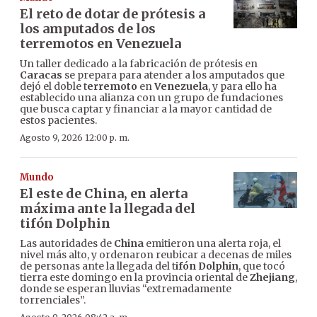
El reto de dotar de prótesis a
los amputados de los
terremotos en Venezuela
Un taller dedicado a la fabricación de prótesis en
Caracas
se prepara para atender a los amputados que
dejó el doble t
erremoto
en
Venezuela
, y para ello ha
establecido una alianza con un grupo de fundaciones
que busca captar y financiar a la mayor cantidad de
estos pacientes.
Agosto 9, 2026 12:00 p. m.
Mundo
El este de China, en alerta
máxima ante la llegada del
tifón Dolphin
Las autoridades de
China
emitieron una alerta roja, el
nivel más alto, y ordenaron reubicar a decenas de miles
de personas ante la llegada del t
ifón Dolphin
, que tocó
tierra este domingo en la provincia oriental de
Zhejiang
,
donde se esperan lluvias “extremadamente
torrenciales”.