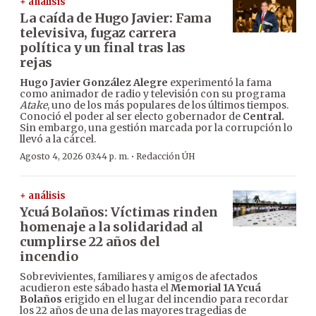
+ análisis
La caída de Hugo Javier: Fama
televisiva, fugaz carrera
política y un final tras las
rejas
Hugo Javier González Alegre
experimentó la fama
como animador de radio y televisión con su programa
Atake
, uno de los más populares de los últimos tiempos.
Conoció el poder al ser electo gobernador de
Central.
Sin embargo, una gestión marcada por la corrupción lo
llevó a la cárcel.
·
Agosto 4, 2026 03:44 p. m.
Redacción ÚH
+ análisis
Ycuá Bolaños: Víctimas rinden
homenaje a la solidaridad al
cumplirse 22 años del
incendio
Sobrevivientes, familiares y amigos de afectados
acudieron este sábado hasta el
Memorial 1A Ycuá
Bolaños
erigido en el lugar del incendio para recordar
los 22 años de una de las mayores tragedias de