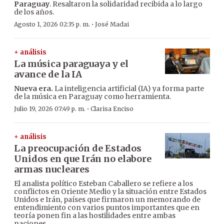
Paraguay
. Resaltaron la solidaridad recibida a lo largo
de los años.
·
Agosto 1, 2026 02:35 p. m.
José Madai
+ análisis
La música paraguaya y el
avance de la IA
Nueva era.
La inteligencia artificial (IA) ya forma parte
de la música en Paraguay como herramienta.
·
Julio 19, 2026 07:49 p. m.
Clarisa Enciso
+ análisis
La preocupación de Estados
Unidos en que Irán no elabore
armas nucleares
El analista político Esteban Caballero se refiere a los
conflictos en Oriente Medio y la situación entre Estados
Unidos e Irán, países que firmaron un memorando de
entendimiento con varios puntos importantes que en
teoría ponen fin a las hostilidades entre ambas
naciones.