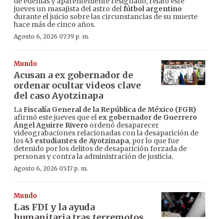
de edemas y aparentemente resignado, relató este
jueves un masajista del astro del
fútbol argentino
durante el juicio sobre las circunstancias de su muerte
hace más de cinco años.
Agosto 6, 2026 07:39 p. m.
Mundo
Acusan a ex gobernador de
ordenar ocultar videos clave
del caso Ayotzinapa
La
Fiscalía General de la República de México (FGR)
afirmó este jueves que el
ex gobernador de Guerrero
Ángel Aguirre Rivero
ordenó desaparecer
videograbaciones relacionadas con la desaparición de
los
43 estudiantes de Ayotzinapa
, por lo que fue
detenido por los delitos de desaparición forzada de
personas y contra la administración de justicia.
Agosto 6, 2026 05:17 p. m.
Mundo
Las FDI y la ayuda
humanitaria tras terremotos