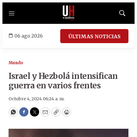
Menú
Mostrar
búsqued
06 ago 2026
ÚLTIMAS NOTICIAS
Mundo
Israel y Hezbolá intensifican
guerra en varios frentes
Octubre 4, 2024 06:24 a. m.
WhatsApp
Facebook
Twitter
Email
Copy
Print