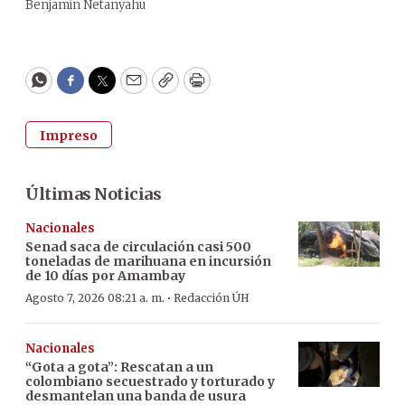
Benjamin Netanyahu
WhatsApp
Facebook
Twitter
Email
Copy
Print
Impreso
Últimas Noticias
Nacionales
Senad saca de circulación casi 500
toneladas de marihuana en incursión
de 10 días por Amambay
·
Agosto 7, 2026 08:21 a. m.
Redacción ÚH
Nacionales
“Gota a gota”: Rescatan a un
colombiano secuestrado y torturado y
desmantelan una banda de usura