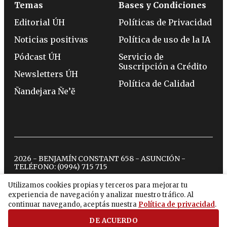
Temas
Bases y Condiciones
Editorial ÚH
Políticas de Privacidad
Noticias positivas
Política de uso de la IA
Pódcast ÚH
Servicio de
Suscripción a Crédito
Newsletters ÚH
Política de Calidad
Ñandejara Ñe’ẽ
2026 - BENJAMÍN CONSTANT 658 - ASUNCIÓN -
TELÉFONO:
(0994) 715 715
Utilizamos cookies propias y terceros para mejorar tu
experiencia de navegación y analizar nuestro tráfico. Al
twitter
instagram
facebook
tiktok
youtube
spotify
continuar navegando, aceptás nuestra
Política de privacidad
.
DE ACUERDO