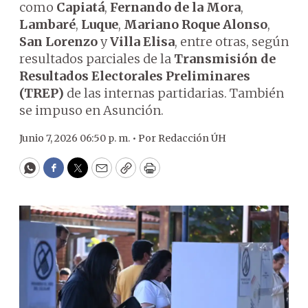
como
Capiatá
,
Fernando de la Mora
,
Lambaré
,
Luque
,
Mariano Roque Alonso
,
San Lorenzo
y
Villa Elisa
, entre otras, según
resultados parciales de la
Transmisión de
Resultados Electorales Preliminares
(TREP)
de las internas partidarias. También
se impuso en Asunción.
Junio 7, 2026 06:50 p. m. •
Por
Redacción ÚH
WhatsApp
Facebook
Twitter
Email
Copy
Print