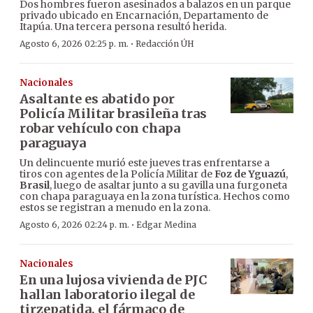
Dos hombres fueron asesinados a balazos en un parque
privado ubicado en Encarnación, Departamento de
Itapúa. Una tercera persona resultó herida.
·
Agosto 6, 2026 02:25 p. m.
Redacción ÚH
Nacionales
Asaltante es abatido por
Policía Militar brasileña tras
robar vehículo con chapa
paraguaya
Un delincuente murió este jueves tras enfrentarse a
tiros con agentes de la Policía Militar de
Foz de Yguazú
,
Brasil
, luego de asaltar junto a su gavilla una furgoneta
con chapa paraguaya en la zona turística. Hechos como
estos se registran a menudo en la zona.
·
Agosto 6, 2026 02:24 p. m.
Edgar Medina
Nacionales
En una lujosa vivienda de PJC
hallan laboratorio ilegal de
tirzepatida, el fármaco de