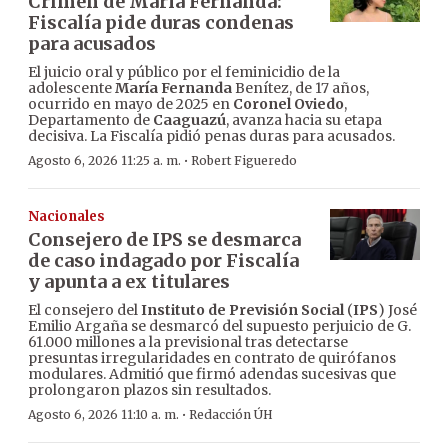
Crimen de María Fernanda:
Fiscalía pide duras condenas
para acusados
El juicio oral y público por el feminicidio de la
adolescente
María Fernanda
Benítez, de 17 años,
ocurrido en mayo de 2025 en
Coronel Oviedo
,
Departamento de
Caaguazú
, avanza hacia su etapa
decisiva. La Fiscalía pidió penas duras para acusados.
·
Agosto 6, 2026 11:25 a. m.
Robert Figueredo
Nacionales
Consejero de IPS se desmarca
de caso indagado por Fiscalía
y apunta a ex titulares
El consejero del
Instituto de Previsión Social
(
IPS
) José
Emilio Argaña se desmarcó del supuesto perjuicio de G.
61.000 millones a la previsional tras detectarse
presuntas irregularidades en contrato de quirófanos
modulares. Admitió que firmó adendas sucesivas que
prolongaron plazos sin resultados.
·
Agosto 6, 2026 11:10 a. m.
Redacción ÚH