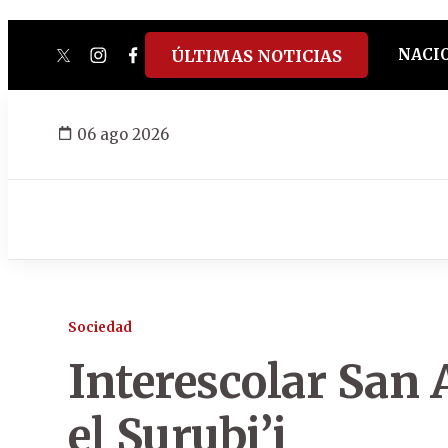
NACI
ÚLTIMAS NOTICIAS
twitter
instagram
facebook
tiktok
youtube
spotify
06 ago 2026
Sociedad
Interescolar San 
el Surubi’i