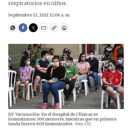
respiratorios en niños.
Septiembre 12, 2021 12:06 a. m.
WhatsApp
Facebook
Twitter
Email
Copy
Print
Vacunación. En el Hospital de Clínicas se
1
/
3
2
/
3
inmunizaron 300 menores, mientras que en primera
vac
tanda fueron 600 inmunizados.
Foto: ÚH.