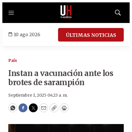
Menú
Mostrar
búsqued
10 ago 2026
ÚLTIMAS NOTICIAS
País
Instan a vacunación ante los
brotes de sarampión
Septiembre 1, 2025 04:23 a. m.
WhatsApp
Facebook
Twitter
Email
Copy
Print