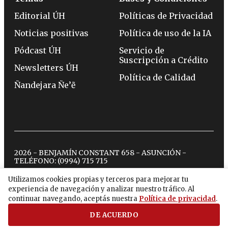
Editorial ÚH
Políticas de Privacidad
Noticias positivas
Política de uso de la IA
Pódcast ÚH
Servicio de
Suscripción a Crédito
Newsletters ÚH
Política de Calidad
Ñandejara Ñe’ẽ
2026 - BENJAMÍN CONSTANT 658 - ASUNCIÓN -
TELÉFONO:
(0994) 715 715
Utilizamos cookies propias y terceros para mejorar tu
experiencia de navegación y analizar nuestro tráfico. Al
twitter
instagram
facebook
tiktok
youtube
spotify
continuar navegando, aceptás nuestra
Política de privacidad
.
DE ACUERDO