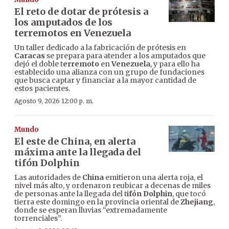
El reto de dotar de prótesis a
los amputados de los
terremotos en Venezuela
Un taller dedicado a la fabricación de prótesis en
Caracas
se prepara para atender a los amputados que
dejó el doble t
erremoto
en
Venezuela
, y para ello ha
establecido una alianza con un grupo de fundaciones
que busca captar y financiar a la mayor cantidad de
estos pacientes.
Agosto 9, 2026 12:00 p. m.
Mundo
El este de China, en alerta
máxima ante la llegada del
tifón Dolphin
Las autoridades de
China
emitieron una alerta roja, el
nivel más alto, y ordenaron reubicar a decenas de miles
de personas ante la llegada del t
ifón Dolphin
, que tocó
tierra este domingo en la provincia oriental de
Zhejiang
,
donde se esperan lluvias “extremadamente
torrenciales”.