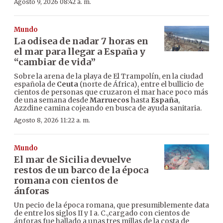
Agosto 9, 2026 08:42 a. m.
Mundo
La odisea de nadar 7 horas en
el mar para llegar a España y
“cambiar de vida”
Sobre la arena de la playa de El Trampolín, en la ciudad
española de
Ceuta
(norte de África), entre el bullicio de
cientos de personas que cruzaron el mar hace poco más
de una semana desde
Marruecos
hasta
España
,
Azzdine camina cojeando en busca de ayuda sanitaria.
Agosto 8, 2026 11:22 a. m.
Mundo
El mar de Sicilia devuelve
restos de un barco de la época
romana con cientos de
ánforas
Un pecio de la época romana, que presumiblemente data
de entre los siglos II y I a. C.,cargado con cientos de
ánforas fue hallado a unas tres millas de la costa de