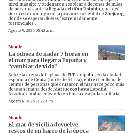
nivel más alto, y ordenaron reubicar a decenas de miles
de personas ante la llegada del t
ifón Dolphin
, que tocó
tierra este domingo en la provincia oriental de
Zhejiang
,
donde se esperan lluvias “extremadamente
torrenciales”.
Agosto 9, 2026 08:42 a. m.
Mundo
La odisea de nadar 7 horas en
el mar para llegar a España y
“cambiar de vida”
Sobre la arena de la playa de El Trampolín, en la ciudad
española de
Ceuta
(norte de África), entre el bullicio de
cientos de personas que cruzaron el mar hace poco más
de una semana desde
Marruecos
hasta
España
,
Azzdine camina cojeando en busca de ayuda sanitaria.
Agosto 8, 2026 11:22 a. m.
Mundo
El mar de Sicilia devuelve
restos de un barco de la época