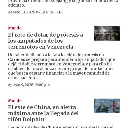
provincia oriental de Zhejiang y seguir su camino tierra
adentro.
·
Agosto 10, 2026 09:19 a. m.
EFE
Mundo
El reto de dotar de prótesis a
los amputados de los
terremotos en Venezuela
Un taller dedicado a la fabricación de prótesis en
Caracas
se prepara para atender a los amputados que
dejó el doble t
erremoto
en
Venezuela
, y para ello ha
establecido una alianza con un grupo de fundaciones
que busca captar y financiar a la mayor cantidad de
estos pacientes.
Agosto 9, 2026 12:00 p. m.
Mundo
El este de China, en alerta
máxima ante la llegada del
tifón Dolphin
Las autoridades de
China
emitieron una alerta roja, el