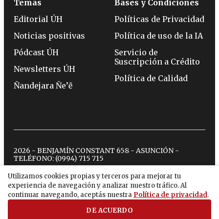
Temas
Bases y Condiciones
Editorial ÚH
Políticas de Privacidad
Noticias positivas
Política de uso de la IA
Pódcast ÚH
Servicio de
Suscripción a Crédito
Newsletters ÚH
Política de Calidad
Ñandejara Ñe’ẽ
2026 - BENJAMÍN CONSTANT 658 - ASUNCIÓN -
TELÉFONO:
(0994) 715 715
Utilizamos cookies propias y terceros para mejorar tu
experiencia de navegación y analizar nuestro tráfico. Al
twitter
instagram
facebook
tiktok
youtube
spotify
continuar navegando, aceptás nuestra
Política de privacidad
.
DE ACUERDO