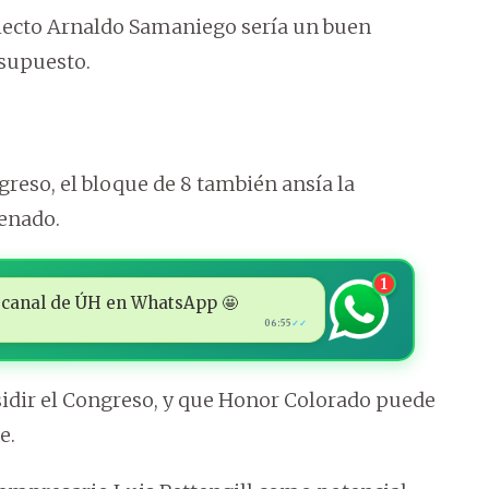
electo Arnaldo Samaniego sería un buen
esupuesto.
reso, el bloque de 8 también ansía la
Senado.
1
 al canal de ÚH en WhatsApp 🤩
06:55
✓✓
esidir el Congreso, y que Honor Colorado puede
e.