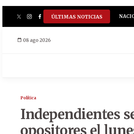
NACI
ÚLTIMAS NOTICIAS
twitter
instagram
facebook
tiktok
youtube
spotify
08 ago 2026
Política
Independientes s
opositores el lune