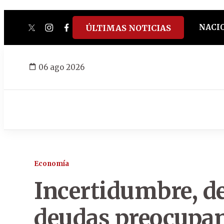
NACI
ÚLTIMAS NOTICIAS
twitter
instagram
facebook
tiktok
youtube
spotify
06 ago 2026
Economía
Incertidumbre, d
deudas preocupan