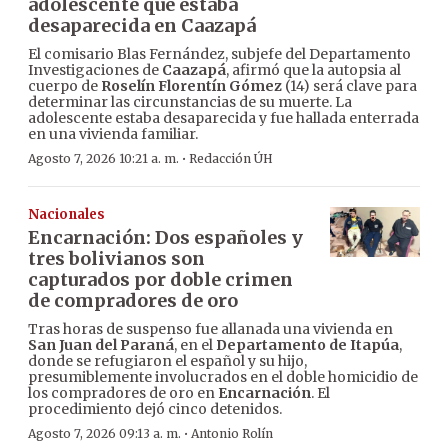
adolescente que estaba
desaparecida en Caazapá
El comisario Blas Fernández, subjefe del Departamento
Investigaciones de
Caazapá
, afirmó que la autopsia al
cuerpo de
Roselín Florentín Gómez
(14) será clave para
determinar las circunstancias de su muerte. La
adolescente estaba desaparecida y fue hallada enterrada
en una vivienda familiar.
·
Agosto 7, 2026 10:21 a. m.
Redacción ÚH
Nacionales
Encarnación: Dos españoles y
tres bolivianos son
capturados por doble crimen
de compradores de oro
Tras horas de suspenso fue allanada una vivienda en
San Juan del Paraná
, en el
Departamento de Itapúa
,
donde se refugiaron el español y su hijo,
presumiblemente involucrados en el doble homicidio de
los compradores de oro en
Encarnación
. El
procedimiento dejó cinco detenidos.
·
Agosto 7, 2026 09:13 a. m.
Antonio Rolín