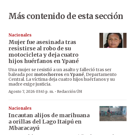
Más contenido de esta sección
Nacionales
Mujer fue asesinada tras
resistirse al robo de su
motocicleta y deja cuatro
hijos huérfanos en Ypané
Una mujer se resistió a un asalto y falleció tras ser
baleada por
motochorros
en
Ypané
, Departamento
Central. La víctima deja cuatro hijos huérfanos y su
madre exige justicia.
·
Agosto 7, 2026 03:45 p. m.
Redacción ÚH
Nacionales
Incautan alijos de marihuana
a orillas del Lago Itaipú en
Mbaracayú