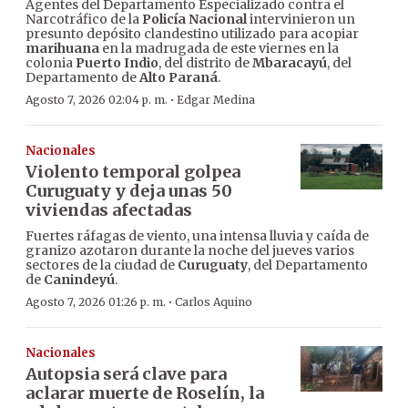
Agentes del Departamento Especializado contra el
Narcotráfico de la
Policía Nacional
intervinieron un
presunto depósito clandestino utilizado para acopiar
marihuana
en la madrugada de este viernes en la
colonia
Puerto Indio
, del distrito de
Mbaracayú
, del
Departamento de
Alto Paraná
.
·
Agosto 7, 2026 02:04 p. m.
Edgar Medina
Nacionales
Violento temporal golpea
Curuguaty y deja unas 50
viviendas afectadas
Fuertes ráfagas de viento, una intensa lluvia y caída de
granizo azotaron durante la noche del jueves varios
sectores de la ciudad de
Curuguaty
, del Departamento
de
Canindeyú
.
·
Agosto 7, 2026 01:26 p. m.
Carlos Aquino
Nacionales
Autopsia será clave para
aclarar muerte de Roselín, la