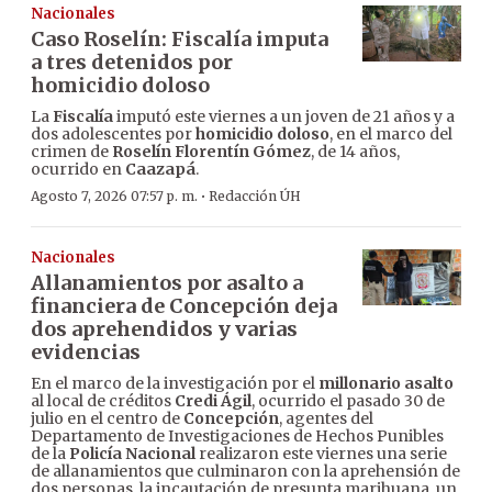
Nacionales
Caso Roselín: Fiscalía imputa
a tres detenidos por
homicidio doloso
La
Fiscalía
imputó este viernes a un joven de 21 años y a
dos adolescentes por
homicidio doloso
, en el marco del
crimen de
Roselín Florentín Gómez
, de 14 años,
ocurrido en
Caazapá
.
·
Agosto 7, 2026 07:57 p. m.
Redacción ÚH
Nacionales
Allanamientos por asalto a
financiera de Concepción deja
dos aprehendidos y varias
evidencias
En el marco de la investigación por el
millonario asalto
al local de créditos
Credi Ágil
, ocurrido el pasado 30 de
julio en el centro de
Concepción
, agentes del
Departamento de Investigaciones de Hechos Punibles
de la
Policía Nacional
realizaron este viernes una serie
de allanamientos que culminaron con la aprehensión de
dos personas, la incautación de presunta marihuana, un