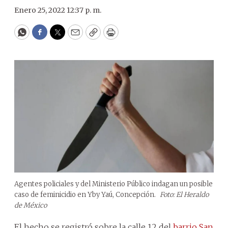
Enero 25, 2022 12:37 p. m.
WhatsApp
Facebook
Twitter
Email
Copy
Print
Agentes policiales y del Ministerio Público indagan un posible
caso de feminicidio en Yby Yaú, Concepción.
Foto: El Heraldo
de México
El hecho se registró sobre la calle 12 del
barrio San