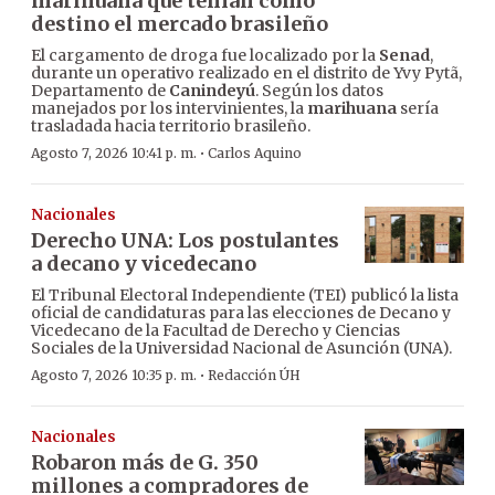
marihuana que tenían como
destino el mercado brasileño
El cargamento de droga fue localizado por la
Senad
,
durante un operativo realizado en el distrito de Yvy Pytã,
Departamento de
Canindeyú
. Según los datos
manejados por los intervinientes, la
marihuana
sería
trasladada hacia territorio brasileño.
·
Agosto 7, 2026 10:41 p. m.
Carlos Aquino
Nacionales
Derecho UNA: Los postulantes
a decano y vicedecano
El Tribunal Electoral Independiente (TEI) publicó la lista
oficial de candidaturas para las elecciones de Decano y
Vicedecano de la Facultad de Derecho y Ciencias
Sociales de la Universidad Nacional de Asunción (UNA).
·
Agosto 7, 2026 10:35 p. m.
Redacción ÚH
Nacionales
Robaron más de G. 350
millones a compradores de