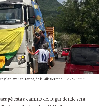
 y la plaza Tte. Fariña, de la Villa Serrana.
Foto: Gentileza.
aacupé
está a camino del lugar donde será