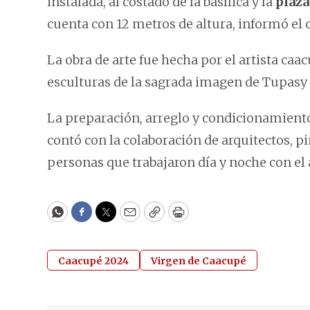
instalada, al costado de la basílica y la
plaza
cuenta con 12 metros de altura, informó el
La obra de arte fue hecha por el artista ca
esculturas de la sagrada imagen de Tupasy
La preparación, arreglo y condicionamient
contó con la colaboración de arquitectos, pi
personas que trabajaron día y noche con el a
WhatsApp
Facebook
Twitter
Email
Copy
Print
Caacupé 2024
Virgen de Caacupé