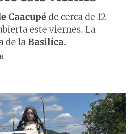
de Caacupé
de cerca de 12
bierta este viernes. La
a de la
Basilíca
.
ÚH