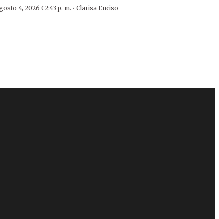
·
gosto 4, 2026 02:43 p. m.
Clarisa Enciso