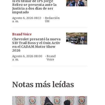
El ex titular de IPS Jorge
Brítez se presenta ante la
Justicia a dos días de ser
imputado
·
Agosto 6, 2026 08:13
Redacción
a. m.
ÚH
Brand Voice
Chevrolet presentó la nueva
S10 Trail Boss y el Onix Activ
en el CADAM Motor Show
2026
·
Agosto 6, 2026 08:00
Brand
a. m.
Voice
Notas más leídas