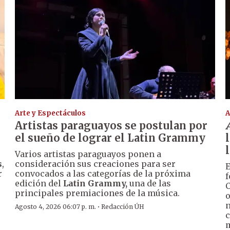
Arte y Espectáculos
A
Artistas paraguayos se postulan por
el sueño de lograr el Latin Grammy
Varios artistas paraguayos ponen a
s
,
consideración sus creaciones para ser
E
r
convocados a las categorías de la próxima
f
edición del
Latin Grammy,
una de las
C
principales premiaciones de la música.
o
n
·
Agosto 4, 2026 06:07 p. m.
Redacción ÚH
c
m