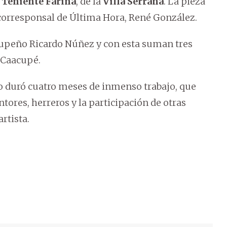
 Teniente Fariña
, de la
Villa Serrana
. La pieza
 corresponsal de Última Hora, René González.
acupeño Ricardo Núñez y con esta suman tres
 Caacupé.
o duró cuatro meses de inmenso trabajo, que
ntores, herreros y la participación de otras
rtista.