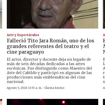
Arte y Espectáculos
A
Falleció Tito Jara Román, uno de los
grandes referentes del teatro y el
cine paraguayo
El actor, director y docente deja un legado de
E
más de seis décadas dedicadas a las artes
l
escénicas. Fue distinguido como Maestro del
A
Arte del Cabildo y participó en algunas de las
r
producciones más emblemáticas del cine
t
nacional.
s
·
Agosto 5, 2026 11:55 a. m.
Clarisa Enciso
A