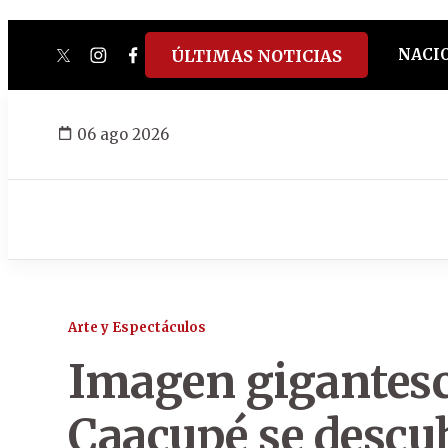
NACI
ÚLTIMAS NOTICIAS
twitter
instagram
facebook
tiktok
youtube
spotify
06 ago 2026
Arte y Espectáculos
Imagen gigantesca
Caacupé se descub