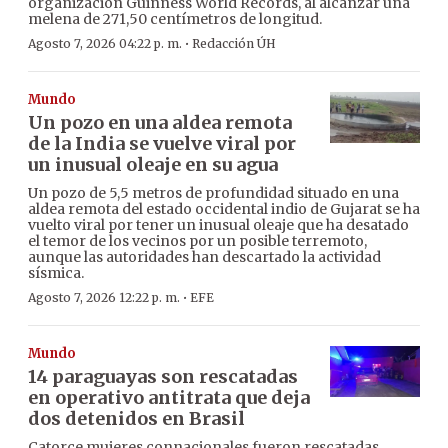
organización Guinness World Records, al alcanzar una
melena de 271,50 centímetros de longitud.
·
Agosto 7, 2026 04:22 p. m.
Redacción ÚH
Mundo
Un pozo en una aldea remota
de la India se vuelve viral por
un inusual oleaje en su agua
Un pozo de 5,5 metros de profundidad situado en una
aldea remota del estado occidental indio de Gujarat se ha
vuelto viral por tener un inusual oleaje que ha desatado
el temor de los vecinos por un posible terremoto,
aunque las autoridades han descartado la actividad
sísmica.
·
Agosto 7, 2026 12:22 p. m.
EFE
Mundo
14 paraguayas son rescatadas
en operativo antitrata que deja
dos detenidos en Brasil
Catorce mujeres connacionales fueron rescatadas