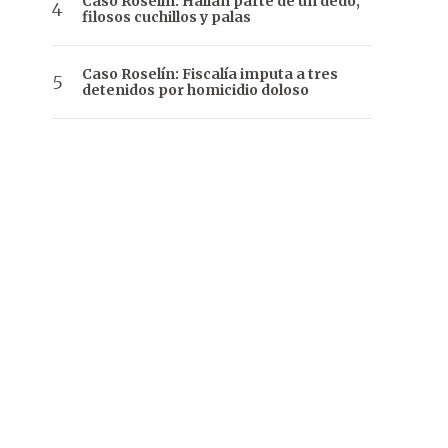
Caso Roselín: Hallan parte de un dedo,
filosos cuchillos y palas
Caso Roselín: Fiscalía imputa a tres
detenidos por homicidio doloso