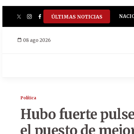
NACI
ÚLTIMAS NOTICIAS
twitter
instagram
facebook
tiktok
youtube
spotify
08 ago 2026
Política
Hubo fuerte pulse
el puesto de mejo