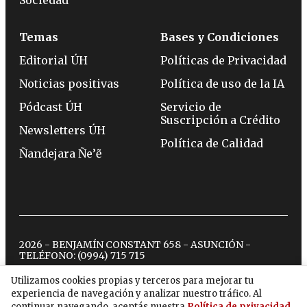
Temas
Bases y Condiciones
Editorial ÚH
Políticas de Privacidad
Noticias positivas
Política de uso de la IA
Pódcast ÚH
Servicio de
Suscripción a Crédito
Newsletters ÚH
Política de Calidad
Ñandejara Ñe’ẽ
2026 - BENJAMÍN CONSTANT 658 - ASUNCIÓN -
TELÉFONO:
(0994) 715 715
Utilizamos cookies propias y terceros para mejorar tu
experiencia de navegación y analizar nuestro tráfico. Al
twitter
instagram
facebook
tiktok
youtube
spotify
continuar navegando, aceptás nuestra
Política de privacidad
.