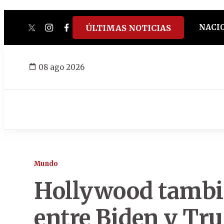
NACI
ÚLTIMAS NOTICIAS
twitter
instagram
facebook
tiktok
youtube
spotify
08 ago 2026
Mundo
Hollywood tambié
entre Biden y Tr