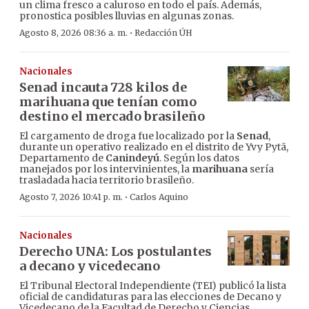
un clima fresco a caluroso en todo el país. Además,
pronostica posibles lluvias en algunas zonas.
·
Agosto 8, 2026 08:36 a. m.
Redacción ÚH
Nacionales
Senad incauta 728 kilos de
marihuana que tenían como
destino el mercado brasileño
El cargamento de droga fue localizado por la
Senad
,
durante un operativo realizado en el distrito de Yvy Pytã,
Departamento de
Canindeyú
. Según los datos
manejados por los intervinientes, la
marihuana
sería
trasladada hacia territorio brasileño.
·
Agosto 7, 2026 10:41 p. m.
Carlos Aquino
Nacionales
Derecho UNA: Los postulantes
a decano y vicedecano
El Tribunal Electoral Independiente (TEI) publicó la lista
oficial de candidaturas para las elecciones de Decano y
Vicedecano de la Facultad de Derecho y Ciencias