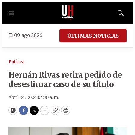
Menú
Mostrar
búsqued
09 ago 2026
ÚLTIMAS NOTICIAS
Política
Hernán Rivas retira pedido de
desestimar caso de su título
Abril 24, 2024 04:30 a. m.
WhatsApp
Facebook
Twitter
Email
Copy
Print