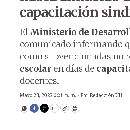
capacitación sind
El
Ministerio de Desarro
comunicado informando que
como subvencionadas no r
escolar
en días de
capacit
docentes.
Mayo 28, 2025 06:11 p. m. •
Por
Redacción ÚH
WhatsApp
Facebook
Twitter
Email
Copy
Print