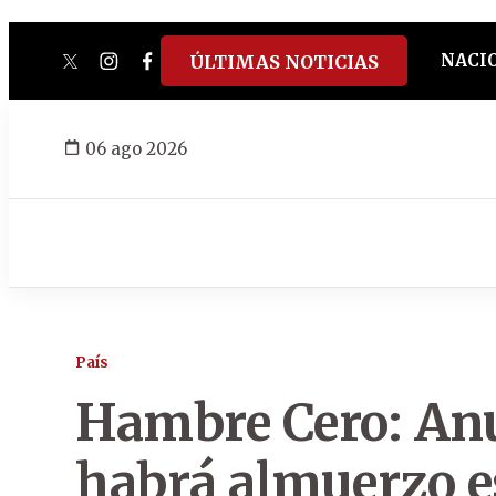
NACI
ÚLTIMAS NOTICIAS
twitter
instagram
facebook
tiktok
youtube
spotify
06 ago 2026
País
Hambre Cero: An
habrá almuerzo es