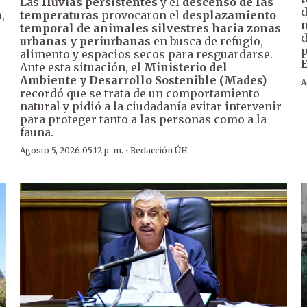
Las
lluvias persistentes
y el
descenso de las
d
a
,
temperaturas
provocaron el
desplazamiento
n
temporal de animales silvestres hacia zonas
d
urbanas y periurbanas
en busca de refugio,
p
alimento y espacios secos para resguardarse.
E
Ante esta situación, el
Ministerio del
Ambiente y Desarrollo Sostenible (Mades)
A
recordó que se trata de un comportamiento
natural y pidió a la ciudadanía evitar intervenir
para proteger tanto a las personas como a la
fauna.
·
Agosto 5, 2026 05:12 p. m.
Redacción ÚH