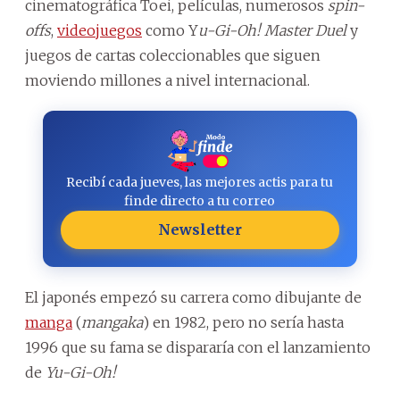
cinematográfica Toei, películas, numerosos
spin-
offs
,
videojuegos
como Y
u-Gi-Oh! Master Duel
y
juegos de cartas coleccionables que siguen
moviendo millones a nivel internacional.
Recibí cada jueves, las mejores actis para tu
finde directo a tu correo
Newsletter
El japonés empezó su carrera como dibujante de
manga
(
mangaka
) en 1982, pero no sería hasta
1996 que su fama se dispararía con el lanzamiento
de
Yu-Gi-Oh!