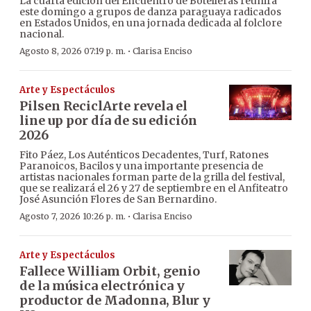
La cuarta edición del Encuentro de Botelleras reunirá
este domingo a grupos de danza paraguaya radicados
en Estados Unidos, en una jornada dedicada al folclore
nacional.
·
Agosto 8, 2026 07:19 p. m.
Clarisa Enciso
Arte y Espectáculos
Pilsen ReciclArte revela el
line up por día de su edición
2026
Fito Páez, Los Auténticos Decadentes, Turf, Ratones
Paranoicos, Bacilos y una importante presencia de
artistas nacionales forman parte de la grilla del festival,
que se realizará el 26 y 27 de septiembre en el Anfiteatro
José Asunción Flores de San Bernardino.
·
Agosto 7, 2026 10:26 p. m.
Clarisa Enciso
Arte y Espectáculos
Fallece William Orbit, genio
de la música electrónica y
productor de Madonna, Blur y