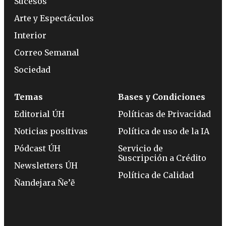
Sucesos
Arte y Espectáculos
Interior
Correo Semanal
Sociedad
Temas
Bases y Condiciones
Editorial ÚH
Políticas de Privacidad
Noticias positivas
Política de uso de la IA
Pódcast ÚH
Servicio de
Suscripción a Crédito
Newsletters ÚH
Política de Calidad
Ñandejara Ñe’ẽ