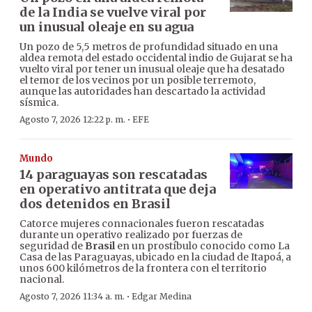
de la India se vuelve viral por
un inusual oleaje en su agua
Un pozo de 5,5 metros de profundidad situado en una
aldea remota del estado occidental indio de Gujarat se ha
vuelto viral por tener un inusual oleaje que ha desatado
el temor de los vecinos por un posible terremoto,
aunque las autoridades han descartado la actividad
sísmica.
·
Agosto 7, 2026 12:22 p. m.
EFE
Mundo
14 paraguayas son rescatadas
en operativo antitrata que deja
dos detenidos en Brasil
Catorce mujeres connacionales fueron rescatadas
durante un operativo realizado por fuerzas de
seguridad de
Brasil
en un prostíbulo conocido como La
Casa de las Paraguayas, ubicado en la ciudad de Itapoá, a
unos 600 kilómetros de la frontera con el territorio
nacional.
·
Agosto 7, 2026 11:34 a. m.
Edgar Medina