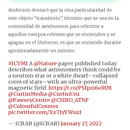
Anderson destacó que la otra particularidad de
este objeto “transitorio”, término que se usa en la
comunidad de astrónomos para referirse a
aquellos cuerpos celestes que se encienden y se
apagan en el Universo, es que se enciende durante
aproximadamente un minuto.
#ICYMI
A
@Nature
paper published today
describes what astronomers think could be
a neutron star or a white dwarf—collapsed
cores of stars—with an ultra-powerful
magnetic field.
https://t.co/PSfpzi6oMM
@CurtinMedia
@CurtinUni
@PawseyCentre
@CSIRO_ATNF
@ColourfulCosmos
pic.twitter.com/Xx71yYWuzI
— ICRAR (@ICRAR)
January 27, 2022