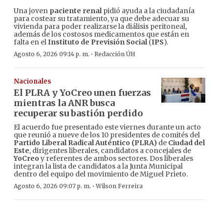
Una joven
paciente renal
pidió ayuda a la ciudadanía
para costear su tratamiento, ya que debe adecuar su
vivienda para poder realizarse la diálisis peritoneal,
además de los costosos medicamentos que están en
falta en el
Instituto de Previsión Social
(
IPS
).
·
Agosto 6, 2026 09:14 p. m.
Redacción ÚH
Nacionales
El PLRA y YoCreo unen fuerzas
mientras la ANR busca
recuperar su bastión perdido
El acuerdo fue presentado este viernes durante un acto
que reunió a nueve de los 10 presidentes de comités del
Partido Liberal Radical Auténtico (PLRA)
de
Ciudad del
Este
, dirigentes liberales, candidatos a concejales de
YoCreo
y referentes de ambos sectores. Dos liberales
integran la lista de candidatos a la Junta Municipal
dentro del equipo del movimiento de Miguel Prieto.
·
Agosto 6, 2026 09:07 p. m.
Wilson Ferreira