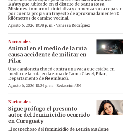
Ka’atygue
, ubicado en el distrito de
Santa Rosa
,
Misiones
, tomaron la iniciativa y comenzaron a reparar
por cuenta propia un trayecto de aproximadamente 30
kilómetros de camino vecinal.
·
Agosto 6, 2026 10:38 p. m.
Vanessa Rodríguez
Nacionales
Animal en el medio de la ruta
causa accidente de militar en
Pilar
Una camioneta chocó contra una vaca que estaba en
medio de la ruta en la zona de Loma Clavel,
Pilar
,
Departamento de
Ñeembucú
.
·
Agosto 6, 2026 10:24 p. m.
Redacción ÚH
Nacionales
Sigue prófugo el presunto
autor del feminicidio ocurrido
en Curuguaty
El sospechoso del
feminicidio
de
Leticia Marlene