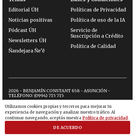
Editorial ÚH
Políticas de Privacidad
Noticias positivas
Política de uso de la IA
Pódcast ÚH
Servicio de
Suscripción a Crédito
Newsletters ÚH
Política de Calidad
Ñandejara Ñe’ẽ
2026 - BENJAMÍN CONSTANT 658 - ASUNCIÓN -
TELÉFONO:
(0994) 715 715
Utilizamos cookies propias y terceros para mejorar tu
experiencia de navegación y analizar nuestro tráfico. Al
twitter
instagram
facebook
tiktok
youtube
spotify
continuar navegando, aceptás nuestra
Política de privacidad
.
DE ACUERDO