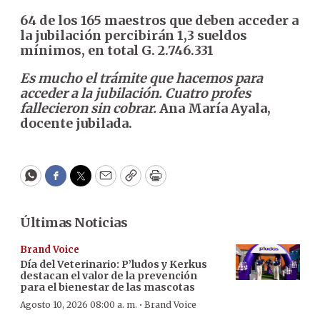
64 de los 165 maestros que deben acceder a
la jubilación percibirán 1,3 sueldos
mínimos, en total G. 2.746.331
Es mucho el
trámite que hacemos para
acceder a la jubilación. Cuatro profes
fallecieron sin cobrar.
Ana María Ayala,
docente jubilada.
WhatsApp
Facebook
Twitter
Email
Copy
Print
Últimas Noticias
Brand Voice
Día del Veterinario: P’ludos y Kerkus
destacan el valor de la prevención
para el bienestar de las mascotas
·
Agosto 10, 2026 08:00 a. m.
Brand Voice