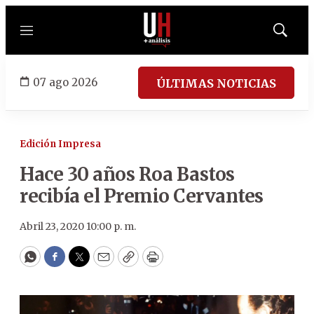
Menú
Mostrar
búsqued
07 ago 2026
ÚLTIMAS NOTICIAS
Edición Impresa
Hace 30 años Roa Bastos
recibía el Premio Cervantes
Abril 23, 2020 10:00 p. m.
WhatsApp
Facebook
Twitter
Email
Copy
Print