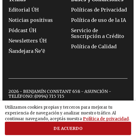
Editorial ÚH
Políticas de Privacidad
Noticias positivas
Política de uso de la IA
Pódcast ÚH
Servicio de
Suscripción a Crédito
Newsletters ÚH
Política de Calidad
Ñandejara Ñe’ẽ
2026 - BENJAMÍN CONSTANT 658 - ASUNCIÓN -
TELÉFONO:
(0994) 715 715
Utilizamos cookies propias y terceros para mejorar tu
experiencia de navegación y analizar nuestro tráfico. Al
twitter
instagram
facebook
tiktok
youtube
spotify
continuar navegando, aceptás nuestra
Política de privacidad
.
DE ACUERDO