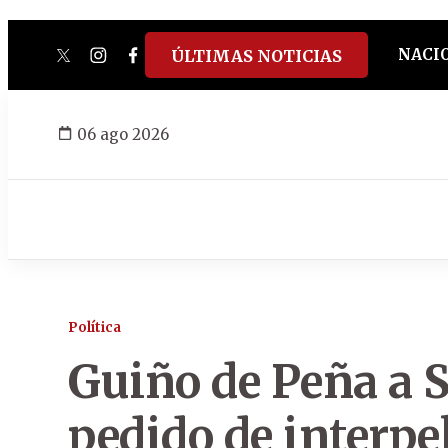
NACI
ÚLTIMAS NOTICIAS
twitter
instagram
facebook
tiktok
youtube
spotify
06 ago 2026
Política
Guiño de Peña a 
pedido de interpe