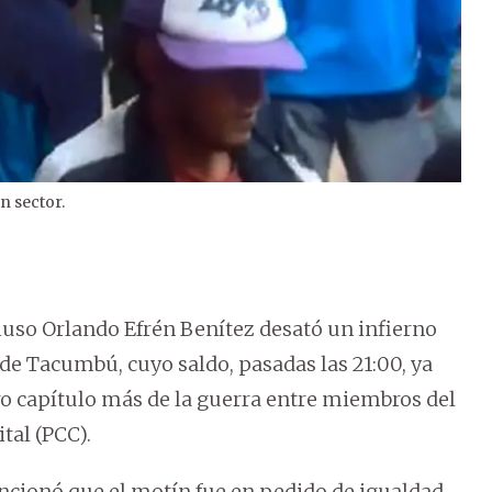
n sector.
2
/
3
cluso Orlando Efrén Benítez desató un infierno
de Tacumbú, cuyo saldo, pasadas las 21:00, ya
tro capítulo más de la guerra entre miembros del
tal (PCC).
ncionó que el motín fue en pedido de igualdad