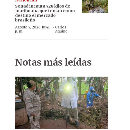
Nacionales
Senad incauta 728 kilos de
marihuana que tenían como
destino el mercado
brasileño
·
Agosto 7, 2026 10:41
Carlos
p. m.
Aquino
Apoyo. Agentes policiales de la FOPE apostados en el portón de a
Notas más leídas