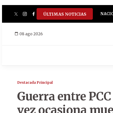
NACI
ÚLTIMAS NOTICIAS
twitter
instagram
facebook
tiktok
youtube
spotify
08 ago 2026
Destacada Principal
Guerra entre PCC 
vez ocasiona muer