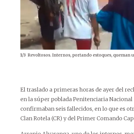
Revoltosos. Internos, portando estoques, queman u
1
/
3
El traslado a primeras horas de ayer del re
en la súper poblada Penitenciaria Nacional 
confirmaban seis fallecidos, en lo que es o
Clan Rotela (CR) y del Primer Comando Capi
Arsenio Alvarenga, uno de los internos, me