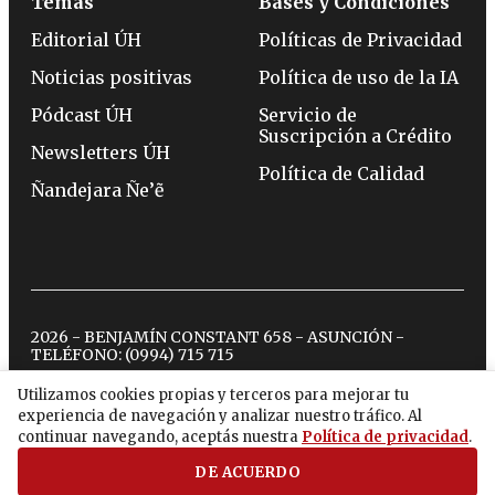
Temas
Bases y Condiciones
Editorial ÚH
Políticas de Privacidad
Noticias positivas
Política de uso de la IA
Pódcast ÚH
Servicio de
Suscripción a Crédito
Newsletters ÚH
Política de Calidad
Ñandejara Ñe’ẽ
2026 - BENJAMÍN CONSTANT 658 - ASUNCIÓN -
TELÉFONO:
(0994) 715 715
Utilizamos cookies propias y terceros para mejorar tu
experiencia de navegación y analizar nuestro tráfico. Al
twitter
instagram
facebook
tiktok
youtube
spotify
continuar navegando, aceptás nuestra
Política de privacidad
.
DE ACUERDO