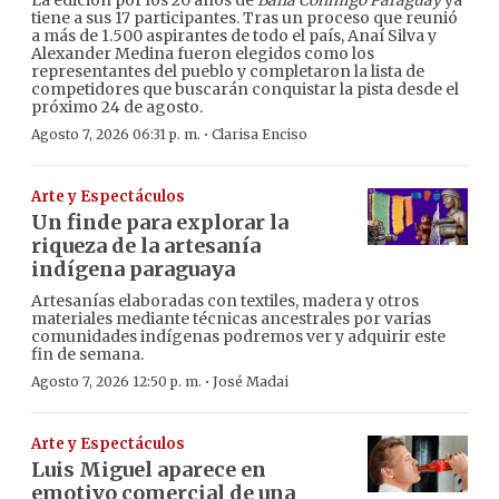
La edición por los 20 años de
Baila Conmigo Paraguay
ya
tiene a sus 17 participantes. Tras un proceso que reunió
a más de 1.500 aspirantes de todo el país, Anaí Silva y
Alexander Medina fueron elegidos como los
representantes del pueblo y completaron la lista de
competidores que buscarán conquistar la pista desde el
próximo 24 de agosto.
·
Agosto 7, 2026 06:31 p. m.
Clarisa Enciso
Arte y Espectáculos
Un finde para explorar la
riqueza de la artesanía
indígena paraguaya
Artesanías elaboradas con textiles, madera y otros
materiales mediante técnicas ancestrales por varias
comunidades indígenas podremos ver y adquirir este
fin de semana.
·
Agosto 7, 2026 12:50 p. m.
José Madai
Arte y Espectáculos
Luis Miguel aparece en
emotivo comercial de una