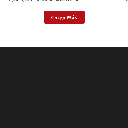
·
Carga Más