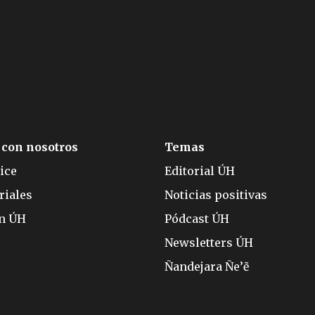
 con nosotros
Temas
ice
Editorial ÚH
riales
Noticias positivas
ón ÚH
Pódcast ÚH
Newsletters ÚH
Ñandejara Ñe’ẽ