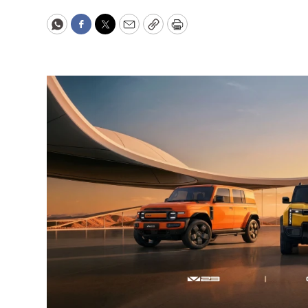
WhatsApp
Facebook
Twitter
Email
Copy
Print