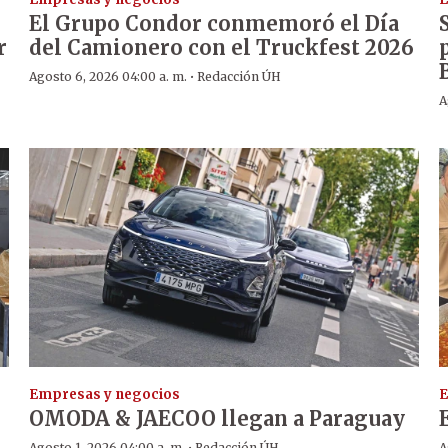
El Grupo Condor conmemoró el Día
r
del Camionero con el Truckfest 2026
·
Agosto 6, 2026 04:00 a. m.
Redacción ÚH
A
Empresas y negocios
E
OMODA & JAECOO llegan a Paraguay
Agosto 1, 2026 04:00 a. m.
Redacción ÚH
A