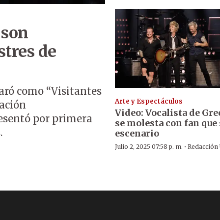
 son
stres de
aró como “Visitantes
Arte y Espectáculos
pación
Video: Vocalista de Gr
resentó por primera
se molesta con fan que 
.
escenario
·
Julio 2, 2025 07:58 p. m.
Redacción