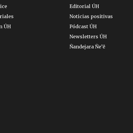
ice
Editorial ÚH
riales
Noticias positivas
ón ÚH
Pódcast ÚH
Newsletters ÚH
Ñandejara Ñe’ẽ