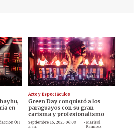
Arte y Espectáculos
ohayhu,
Green Day conquistó a los
ria en
paraguayos con su gran
carisma y profesionalismo
·
dacción ÚH
Septiembre 16, 2025 06:00
Marisol
a. m.
Ramírez