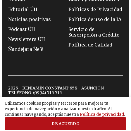
Editorial ÚH
Políticas de Privacidad
Noticias positivas
Política de uso de la IA
Pódcast ÚH
Servicio de
Suscripción a Crédito
Newsletters ÚH
Política de Calidad
Ñandejara Ñe’ẽ
2026 - BENJAMÍN CONSTANT 658 - ASUNCIÓN -
TELÉFONO:
(0994) 715 715
Utilizamos cookies propias y terceros para mejorar tu
experiencia de navegación y analizar nuestro tráfico. Al
twitter
instagram
facebook
tiktok
youtube
spotify
continuar navegando, aceptás nuestra
Política de privacidad
.
DE ACUERDO