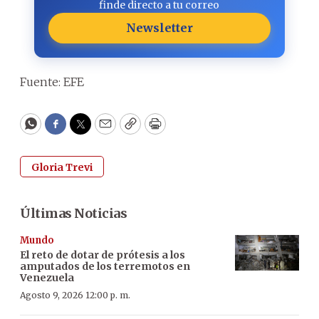
finde directo a tu correo
Newsletter
Fuente: EFE
WhatsApp
Facebook
Twitter
Email
Copy
Print
Gloria Trevi
Últimas Noticias
Mundo
El reto de dotar de prótesis a los
amputados de los terremotos en
Venezuela
Agosto 9, 2026 12:00 p. m.