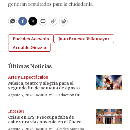
generan resultados para la ciudadanía.
WhatsApp
Facebook
Twitter
Email
Copy
Print
Euclides Acevedo
Juan Ernesto Villamayor
Arnaldo Giuzzio
Últimas Noticias
Arte y Espectáculos
Música, teatro y alegría para el
segundo fin de semana de agosto
·
Agosto 7, 2026 04:00 a. m.
Redacción ÚH
Interior
Crisis en IPS: Preocupa falta de
cobertura vía convenio en el Chaco
·
Agosto 7, 2026 04:00 a. m.
Alcides Manena