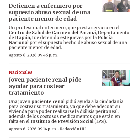
Detienen a enfermero por
supuesto abuso sexual de una
paciente menor de edad
Un profesional enfermero, que presta servicio en el
Centro de Salud de Carmen del Paraná
, Departamento
de
Itapúa
, fue detenido este jueves por la
Policía
Nacional
por el supuesto hecho de abuso sexual de una
paciente menor de edad.
Agosto 6, 2026 09:46 p. m.
Nacionales
Joven paciente renal pide
ayudar para costear
tratamiento
Una joven
paciente renal
pidió ayuda a la ciudadanía
para costear su tratamiento, ya que debe adecuar su
vivienda para poder realizarse la diálisis peritoneal,
además de los costosos medicamentos que están en
falta en el
Instituto de Previsión Social
(
IPS
).
·
Agosto 6, 2026 09:14 p. m.
Redacción ÚH