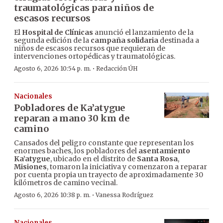
traumatológicas para niños de
escasos recursos
El
Hospital de Clínicas
anunció el lanzamiento de la
segunda edición de la
campaña solidaria
destinada a
niños de escasos recursos que requieran de
intervenciones ortopédicas y traumatológicas.
·
Agosto 6, 2026 10:54 p. m.
Redacción ÚH
Nacionales
Pobladores de Ka’atygue
reparan a mano 30 km de
camino
Cansados del peligro constante que representan los
enormes baches, los pobladores del
asentamiento
Ka’atygue
, ubicado en el distrito de
Santa Rosa
,
Misiones
, tomaron la iniciativa y comenzaron a reparar
por cuenta propia un trayecto de aproximadamente 30
kilómetros de camino vecinal.
·
Agosto 6, 2026 10:38 p. m.
Vanessa Rodríguez
Nacionales