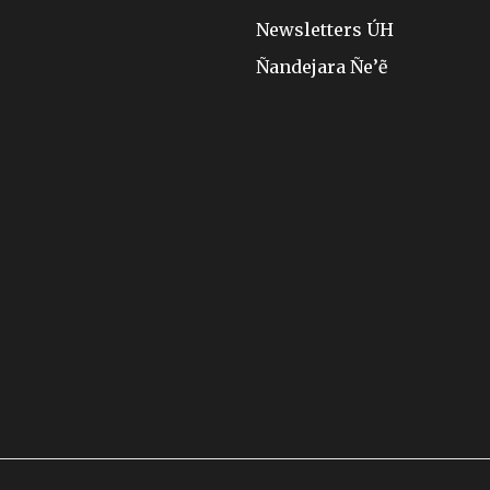
Newsletters ÚH
Ñandejara Ñe’ẽ