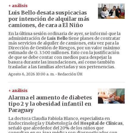
+ análisis
Luis Bello desata suspicacias
por intención de alquilar más
camiones, de cara a El Niño
En la última sesión ordinaria de ayer, se informó que la
administración de
Luis Bello
tiene planes de contratar
más servicios de alquiler de camiones, esta vez para la
Dirección de Gestión de Riesgos, por un valor máximo
estimado de G. 3.500 millones. Esto con la justificación
de que se debe contar con medios para despejar la
basura durante las inundaciones, así como también
trasladar a las familias afectadas y sus pertenencias.
·
Agosto 6, 2026 10:00 a. m.
Redacción ÚH
+ análisis
Alarma el aumento de diabetes
tipo 2 y la obesidad infantil en
Paraguay
La doctora Claudia Fabiola Blanco, especialista en
Endocrinología y Diabetología del
Hospital de Clínicas
,
señaló que alrededor del 20% de los niños que
consultan en su área médica son diagnosticados con