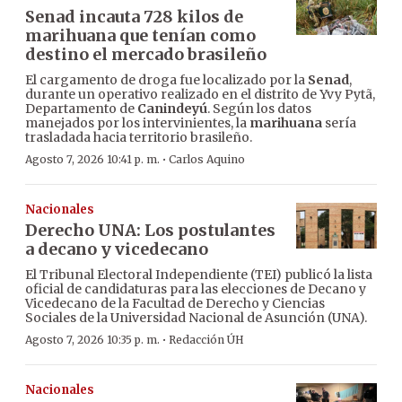
Senad incauta 728 kilos de
marihuana que tenían como
destino el mercado brasileño
El cargamento de droga fue localizado por la
Senad
,
durante un operativo realizado en el distrito de Yvy Pytã,
Departamento de
Canindeyú
. Según los datos
manejados por los intervinientes, la
marihuana
sería
trasladada hacia territorio brasileño.
·
Agosto 7, 2026 10:41 p. m.
Carlos Aquino
Nacionales
Derecho UNA: Los postulantes
a decano y vicedecano
El Tribunal Electoral Independiente (TEI) publicó la lista
oficial de candidaturas para las elecciones de Decano y
Vicedecano de la Facultad de Derecho y Ciencias
Sociales de la Universidad Nacional de Asunción (UNA).
·
Agosto 7, 2026 10:35 p. m.
Redacción ÚH
Nacionales