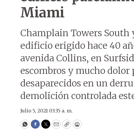
Miami
Champlain Towers South ya
edificio erigido hace 40 a
avenida Collins, en Surfs
escombros y mucho dolor p
desaparecidos en un derru
demolición controlada est
Julio 5, 2021 03:35 a. m.
WhatsApp
Facebook
Twitter
Email
Copy
Print