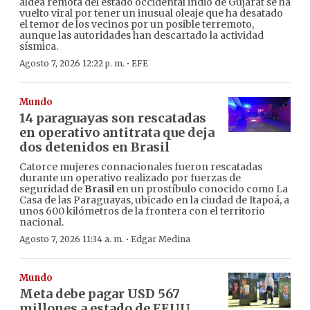
aldea remota del estado occidental indio de Gujarat se ha
vuelto viral por tener un inusual oleaje que ha desatado
el temor de los vecinos por un posible terremoto,
aunque las autoridades han descartado la actividad
sísmica.
·
Agosto 7, 2026 12:22 p. m.
EFE
Mundo
14 paraguayas son rescatadas
en operativo antitrata que deja
dos detenidos en Brasil
Catorce mujeres connacionales fueron rescatadas
durante un operativo realizado por fuerzas de
seguridad de
Brasil
en un prostíbulo conocido como La
Casa de las Paraguayas, ubicado en la ciudad de Itapoá, a
unos 600 kilómetros de la frontera con el territorio
nacional.
·
Agosto 7, 2026 11:34 a. m.
Edgar Medina
Mundo
Meta debe pagar USD 567
millones a estado de EEUU